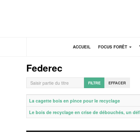
Panneau de gestion des cookies
ACCUEIL
FOCUS FORÊT
Federec
Saisir partie du titre
FILTRE
EFFACER
Titre
Date de publication
La cagette bois en pince pour le recyclage
Le bois de recyclage en crise de débouchés, un défi 