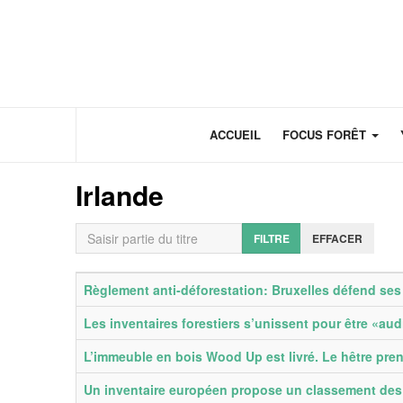
Panneau de gestion des cookies
ACCUEIL
FOCUS FORÊT
Irlande
Saisir partie du titre
FILTRE
EFFACER
Titre
Date de publication
Règlement anti-déforestation: Bruxelles défend se
Les inventaires forestiers s’unissent pour être «au
L’immeuble en bois Wood Up est livré. Le hêtre pren
Un inventaire européen propose un classement des p