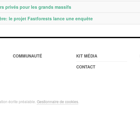
urs privés pour les grands massifs
ière: le projet Fastforests lance une enquête
COMMUNAUTÉ
KIT MÉDIA
CONTACT
ation écrite préalable.
Gestionnaire de cookies
.