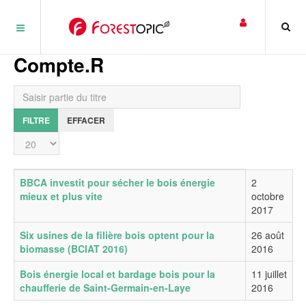
Panneau de gestion des cookies
Compte.R
Saisir partie du titre
FILTRE
EFFACER
Affichage #
Titre
Date de publication
BBCA investit pour sécher le bois énergie
2
mieux et plus vite
octobre
2017
Six usines de la filière bois optent pour la
26 août
biomasse (BCIAT 2016)
2016
Bois énergie local et bardage bois pour la
11 juillet
chaufferie de Saint-Germain-en-Laye
2016