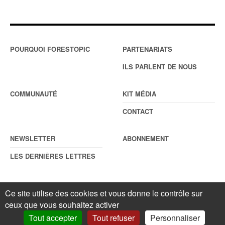
POURQUOI FORESTOPIC
PARTENARIATS
ILS PARLENT DE NOUS
COMMUNAUTÉ
KIT MÉDIA
CONTACT
NEWSLETTER
ABONNEMENT
LES DERNIÈRES LETTRES
Ce site utilise des cookies et vous donne le contrôle sur
© Forestopic
Mentions légales
. Reproduction interdite sans autorisation
ceux que vous souhaitez activer
écrite préalable.
Gestionnaire de cookies
.
Tout accepter
Tout refuser
Personnaliser