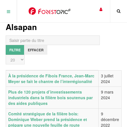
Panneau de gestion des cookies
Alsapan
Saisir partie du titre
FILTRE
EFFACER
Affichage #
Titre
Date de publication
À la présidence de Fibois France, Jean-Marc
3 juillet
Meyer se fait le chantre de l’interrégionalité
2024
Plus de 120 projets d’investissements
9 mars
industriels dans la filière bois soutenus par
2024
des aides publiques
Comité stratégique de la filière bois:
9
Dominique Weber prend la présidence et
décembre
prépare une nouvelle feuille de route
2022