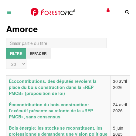
Panneau de gestion des cookies
Amorce
Saisir partie du titre
FILTRE
EFFACER
Affichage #
Titre
Date de publication
Écocontributions: des députés revoient la
30 avril
place du bois construction dans la «REP
2026
PMCB» (proposition de loi)
Écocontribution du bois construction:
24 avril
l’exécutif présente sa refonte de la «REP
2026
PMCB», sans consensus
Bois énergie: les stocks se reconstituent, les
5 juin
professionnels demandent une vision politique
2025