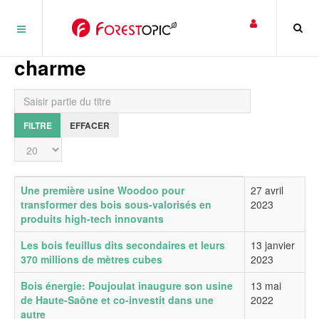
Panneau de gestion des cookies
charme
Saisir partie du titre
FILTRE
EFFACER
Affichage #
Titre
Date de publication
Une première usine Woodoo pour
27 avril
transformer des bois sous-valorisés en
2023
produits high-tech innovants
Les bois feuillus dits secondaires et leurs
13 janvier
370 millions de mètres cubes
2023
Bois énergie: Poujoulat inaugure son usine
13 mai
de Haute-Saône et co-investit dans une
2022
autre