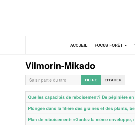
Panneau de gestion des cookies
ACCUEIL
FOCUS FORÊT
Vilmorin-Mikado
Saisir partie du titre
FILTRE
EFFACER
Titre
Date de publication
Quelles capacités de reboisement? De pépinière en p
Plongée dans la filière des graines et des plants, be
Plan de reboisement: «Gardez la même enveloppe, ma