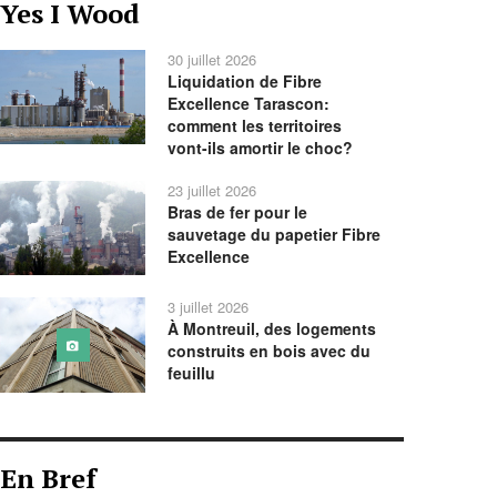
Yes I Wood
précédente
précédent
suivant
suivante
30 juillet 2026
Liquidation de Fibre
Excellence Tarascon:
comment les territoires
vont-ils amortir le choc?
23 juillet 2026
Bras de fer pour le
sauvetage du papetier Fibre
Excellence
3 juillet 2026
À Montreuil, des logements
construits en bois avec du
feuillu
En Bref