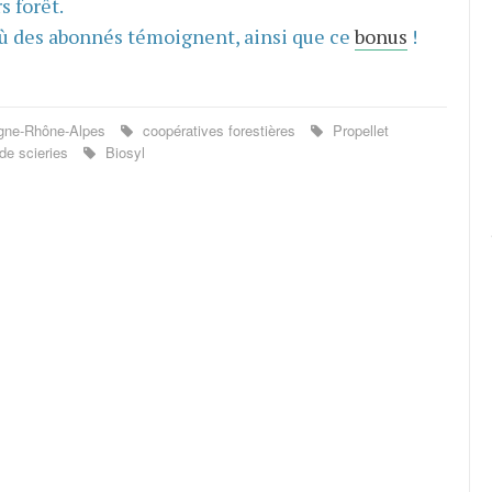
s forêt.
ù des abonnés témoignent, ainsi que ce
bonus
!
gne-Rhône-Alpes
coopératives forestières
Propellet
de scieries
Biosyl