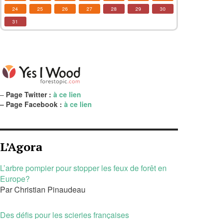
24
25
26
27
28
29
30
31
–
Page Twitter :
à ce lien
– Page Facebook :
à ce lien
L’Agora
L’arbre pompier pour stopper les feux de forêt en
Europe?
Par Christian Pinaudeau
Des défis pour les scieries françaises