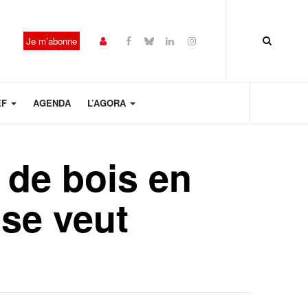
Je m’abonne
EF
AGENDA
L’AGORA
 de bois en
se veut
Année
Mois
Mois
Année