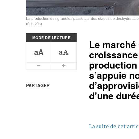
La production des granulés passe par des étapes de déshydratation
réservés)
MODE DE LECTURE
Le marché
aA
aA
croissance
production 
Plus petits caractères
Plus grands caractères
s’appuie n
d’approvis
PARTAGER
d’une durée
La suite de cet arti