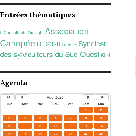
Entrées thématiques
Association
If Consultants
Outsight
Canopée
Syndicat
RE2020
Lettonie
des sylviculteurs du Sud-Ouest
KLH
Agenda
Août 2026
Lun
Mar
Mer
Jeu
Ven
Sam
Dim
1
2
3
4
5
6
7
8
9
10
11
12
13
14
15
16
17
18
19
20
21
22
23