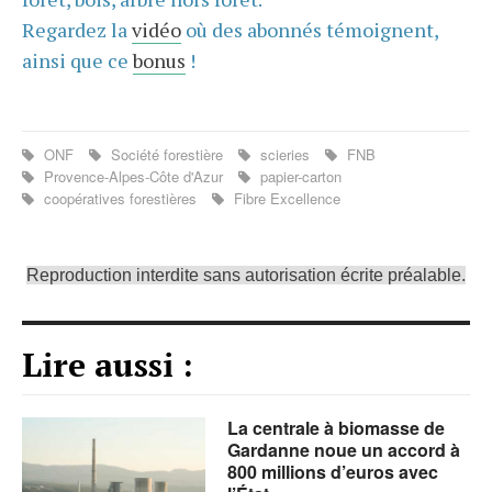
Regardez la
vidéo
où des abonnés témoignent,
ainsi que ce
bonus
!
ONF
Société forestière
scieries
FNB
Provence-Alpes-Côte d'Azur
papier-carton
coopératives forestières
Fibre Excellence
Reproduction interdite sans autorisation écrite préalable.
Lire aussi :
La centrale à biomasse de
Gardanne noue un accord à
800 millions d’euros avec