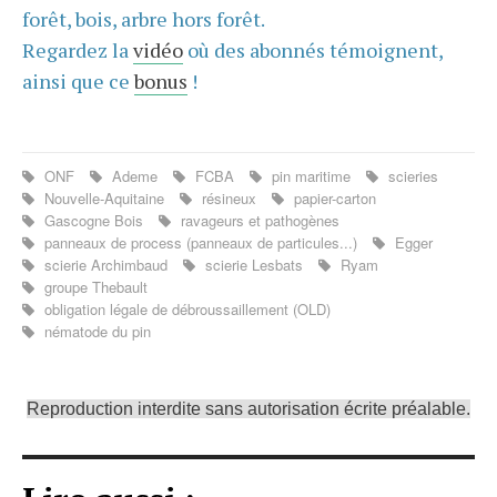
forêt, bois, arbre hors forêt.
Regardez la
vidéo
où des abonnés témoignent,
ainsi que ce
bonus
!
ONF
Ademe
FCBA
pin maritime
scieries
Nouvelle-Aquitaine
résineux
papier-carton
Gascogne Bois
ravageurs et pathogènes
panneaux de process (panneaux de particules...)
Egger
scierie Archimbaud
scierie Lesbats
Ryam
groupe Thebault
obligation légale de débroussaillement (OLD)
nématode du pin
Reproduction interdite sans autorisation écrite préalable.