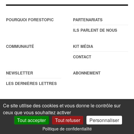
POURQUOI FORESTOPIC
PARTENARIATS
ILS PARLENT DE NOUS
COMMUNAUTÉ
KIT MÉDIA
CONTACT
NEWSLETTER
ABONNEMENT
LES DERNIÈRES LETTRES
Ce site utilise des cookies et vous donne le contrôle sur
© Forestopic
Mentions légales
. Reproduction interdite sans autorisation
ceux que vous souhaitez activer
écrite préalable.
Gestionnaire de cookies
.
Tout accepter
Tout refuser
Personnaliser
Politique de confidentialité