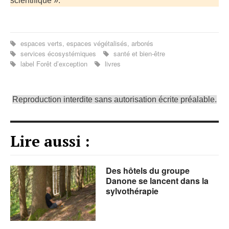
scientifique ».
espaces verts, espaces végétalisés, arborés
services écosystémiques
santé et bien-être
label Forêt d’exception
livres
Reproduction interdite sans autorisation écrite préalable.
Lire aussi :
Des hôtels du groupe
Danone se lancent dans la
sylvothérapie