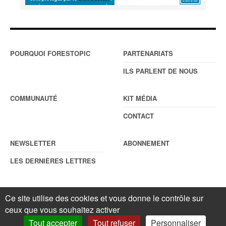
POURQUOI FORESTOPIC
PARTENARIATS
ILS PARLENT DE NOUS
COMMUNAUTÉ
KIT MÉDIA
CONTACT
NEWSLETTER
ABONNEMENT
LES DERNIÈRES LETTRES
Ce site utilise des cookies et vous donne le contrôle sur
© Forestopic
Mentions légales
. Reproduction interdite sans autorisation
écrite préalable.
Gestionnaire de cookies
.
ceux que vous souhaitez activer
Tout accepter
Tout refuser
Personnaliser