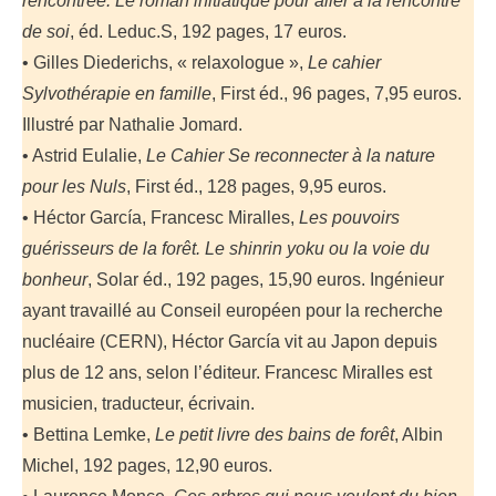
rencontrée. Le roman initiatique pour aller à la rencontre
de soi
, éd. Leduc.S, 192 pages, 17 euros.
• Gilles Diederichs, « relaxologue »,
Le cahier
Sylvothérapie en famille
, First éd., 96 pages, 7,95 euros.
Illustré par Nathalie Jomard.
• Astrid Eulalie,
Le Cahier Se reconnecter à la nature
pour les Nuls
, First éd., 128 pages, 9,95 euros.
• Héctor García, Francesc Miralles,
Les pouvoirs
guérisseurs de la forêt. Le shinrin yoku ou la voie du
bonheur
, Solar éd., 192 pages, 15,90 euros. Ingénieur
ayant travaillé au Conseil européen pour la recherche
nucléaire (CERN), Héctor García vit au Japon depuis
plus de 12 ans, selon l’éditeur. Francesc Miralles est
musicien, traducteur, écrivain.
• Bettina Lemke,
Le petit livre des bains de forêt
, Albin
Michel, 192 pages, 12,90 euros.