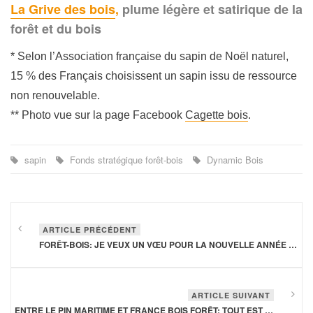
La Grive des bois
,
plume légère et satirique de la
forêt et du bois
* Selon l’Association française du sapin de Noël naturel,
15 % des Français choisissent un sapin issu de ressource
non renouvelable.
** Photo vue sur la page Facebook
Cagette bois
.
sapin
Fonds stratégique forêt-bois
Dynamic Bois
ARTICLE PRÉCÉDENT
FORÊT-BOIS: JE VEUX UN VŒU POUR LA NOUVELLE ANNÉE 2018!
ARTICLE SUIVANT
ENTRE LE PIN MARITIME ET FRANCE BOIS FORÊT: TOUT EST PARDONNÉ!