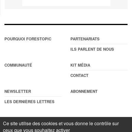
POURQUOI FORESTOPIC
PARTENARIATS
ILS PARLENT DE NOUS
COMMUNAUTÉ
KIT MÉDIA
CONTACT
NEWSLETTER
ABONNEMENT
LES DERNIÈRES LETTRES
Ce site utilise des cookies et vous donne le contrôle sur
© Forestopic
Mentions légales
. Reproduction interdite sans autorisation
ceux que vous souhaitez activer
écrite préalable.
Gestionnaire de cookies
.