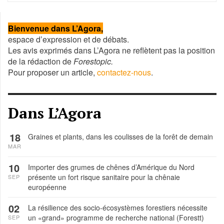
Année
Mois
Mois
Année
précédente
précédent
suivant
suivante
Bienvenue dans L’Agora,
espace d’expression et de débats.
Les avis exprimés dans L’Agora ne reflètent pas la position
de la rédaction de
Forestopic.
Pour proposer un article,
contactez-nous
.
Dans L’Agora
18
Graines et plants, dans les coulisses de la forêt de demain
MAR
10
Importer des grumes de chênes d’Amérique du Nord
présente un fort risque sanitaire pour la chênaie
SEP
européenne
02
La résilience des socio-écosystèmes forestiers nécessite
un «grand» programme de recherche national (Forestt)
SEP