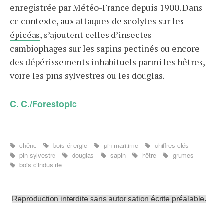
enregistrée par Météo-France depuis 1900. Dans
ce contexte, aux attaques de
scolytes sur les
épicéas
, s’ajoutent celles d’insectes
cambiophages sur les sapins pectinés ou encore
des dépérissements inhabituels parmi les hêtres,
voire les pins sylvestres ou les douglas.
C. C./Forestopic
chêne
bois énergie
pin maritime
chiffres-clés
pin sylvestre
douglas
sapin
hêtre
grumes
bois d’industrie
Reproduction interdite sans autorisation écrite préalable.