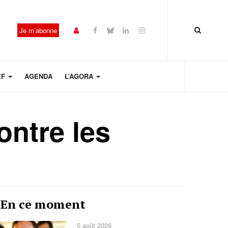
Je m’abonne
EF
AGENDA
L’AGORA
ontre les
Année
Mois
Mois
Année
En ce moment
précédente
précédent
suivant
suivante
5 août 2026