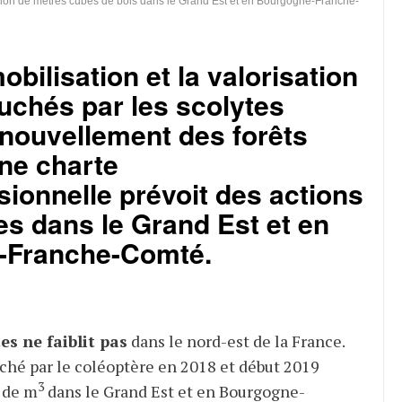
llion de mètres cubes de bois dans le Grand Est et en Bourgogne-Franche-
obilisation et la valorisation
uchés par les scolytes
enouvellement des forêts
une charte
sionnelle prévoit des actions
s dans le Grand Est et en
-Franche-Comté.
es ne faiblit pas
dans le nord-est de la France.
uché par le coléoptère en 2018 et début 2019
3
 de m
dans le
Grand Est
et en
Bourgogne-