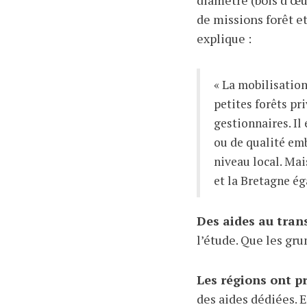
diamètre (bois d’œu
de missions forêt e
explique :
« La mobilisation 
petites forêts pr
gestionnaires. Il
ou de qualité em
niveau local. Ma
et la Bretagne ég
Des aides au tran
l’étude. Que les gr
Les régions ont pr
des aides dédiées
. 