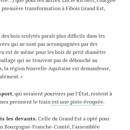
vre…) que pour les autres. Lucie Richert, chargée
t première transformation à Fibois Grand Est,
des bois scolytés paraît plus difficile dans les
ivées qui ne sont pas accompagnées par des
 en est de même pour les bois de petit diamètre
ballage qui ne trouvent pas de débouché au
is, la région Nouvelle-Aquitaine est demandeuse,
alement. »
sport
, qui seraient pourvues par l’État, restent à
umes prennent le train
est une piste évoquée
.
is les devants.
Celle du Grand Est a opté pour
En Bourgogne-Franche-Comté, l’assemblée