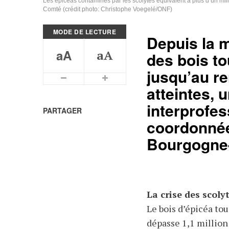
Les épicéas contaminés par les scolytes équivalent à plus d’un mi
Comté (crédit photo: Christophe Voegelé/ONF)
MODE DE LECTURE
Depuis la m
aA
aA
des bois to
jusqu’au r
Plus petits caractères
Plus grands caractères
atteintes, 
interprofes
PARTAGER
coordonnée
Bourgogne
La crise des scolyt
Le bois d’épicéa to
dépasse 1,1 million