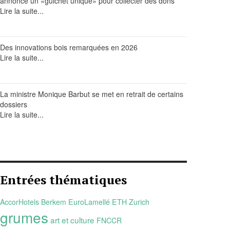
annonce un «guichet unique» pour collecter des dons
Lire la suite...
Des innovations bois remarquées en 2026
Lire la suite...
La ministre Monique Barbut se met en retrait de certains
dossiers
Lire la suite...
Entrées thématiques
AccorHotels
Berkem
EuroLamellé
ETH Zurich
grumes
art et culture
FNCCR