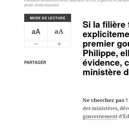
Passation de pouvoirs entre Stéphane Le Foll, à gauche, et Jacques 
photo: droits réservés)
MODE DE LECTURE
Si la filièr
aA
aA
expliciteme
premier go
Plus petits caractères
Plus grands caractères
Philippe, el
évidence, 
PARTAGER
ministère d
Ne cherchez pas !
des ministères, dé
gouvernement
d’Éd