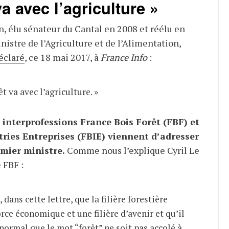
va avec l’agriculture »
n, élu sénateur du Cantal en 2008 et réélu en
istre de l’Agriculture et de l’Alimentation,
éclaré
, ce 18 mai 2017, à
France Info
:
êt va avec l’agriculture. »
 interprofessions France Bois Forêt (FBF) et
tries Entreprises (FBIE) viennent d’adresser
mier ministre.
Comme nous l’explique Cyril Le
 FBF :
dans cette lettre, que la filière forestière
rce économique et une filière d’avenir et qu’il
ormal que le mot “forêt” ne soit pas accolé à