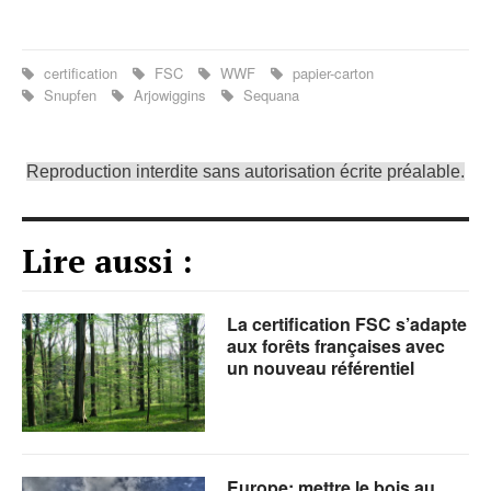
certification
FSC
WWF
papier-carton
Snupfen
Arjowiggins
Sequana
Reproduction interdite sans autorisation écrite préalable.
Lire aussi :
La certification FSC s’adapte
aux forêts françaises avec
un nouveau référentiel
Europe: mettre le bois au