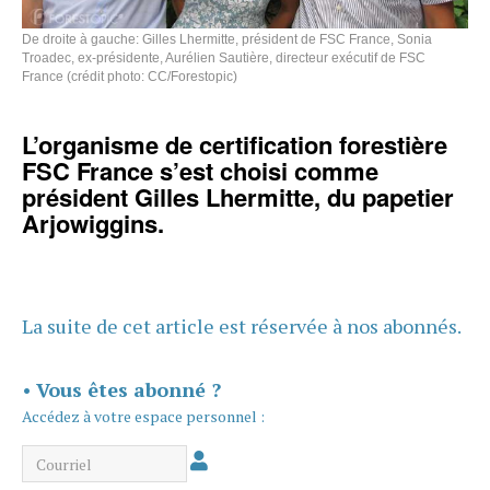
De droite à gauche: Gilles Lhermitte, président de FSC France, Sonia
Troadec, ex-présidente, Aurélien Sautière, directeur exécutif de FSC
France (crédit photo: CC/Forestopic)
L’organisme de certification forestière
FSC France s’est choisi comme
président Gilles Lhermitte, du papetier
Arjowiggins.
La suite de cet article est réservée à nos abonnés.
•
Vous êtes abonné ?
Accédez à votre espace personnel :
Courriel