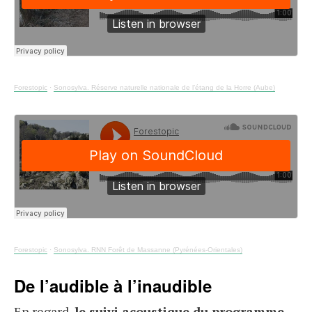
Forestopic
·
Sonosylva. Réserve naturelle nationale de l’étang de la Horre (Aube)
Forestopic
·
Sonosylva. RNN Forêt de Massanne (Pyrénées-Orientales)
De l’audible à l’inaudible
En regard,
le suivi acoustique du programme