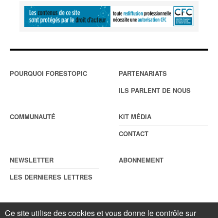
POURQUOI FORESTOPIC
PARTENARIATS
ILS PARLENT DE NOUS
COMMUNAUTÉ
KIT MÉDIA
CONTACT
NEWSLETTER
ABONNEMENT
LES DERNIÈRES LETTRES
Ce site utilise des cookies et vous donne le contrôle sur
© Forestopic
Mentions légales
. Reproduction interdite sans autorisation