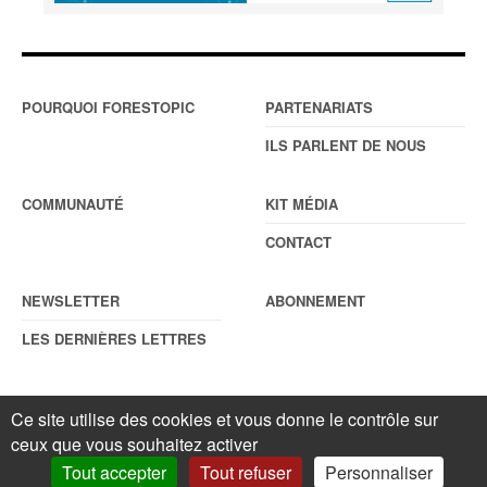
POURQUOI FORESTOPIC
PARTENARIATS
ILS PARLENT DE NOUS
COMMUNAUTÉ
KIT MÉDIA
CONTACT
NEWSLETTER
ABONNEMENT
LES DERNIÈRES LETTRES
Ce site utilise des cookies et vous donne le contrôle sur
© Forestopic
Mentions légales
. Reproduction interdite sans autorisation
ceux que vous souhaitez activer
écrite préalable.
Gestionnaire de cookies
.
Tout accepter
Tout refuser
Personnaliser