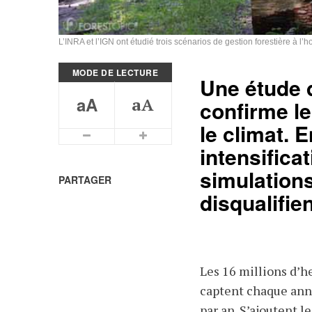
L’INRA et l’IGN ont étudié trois scénarios de gestion forestière à 
MODE DE LECTURE
Une étude d
aA
aA
confirme le
le climat. 
Plus petits caractères
Plus grands caractères
intensificat
simulation
PARTAGER
disqualifie
Les 16 millions d’h
captent chaque anné
par an. S’ajoutent l