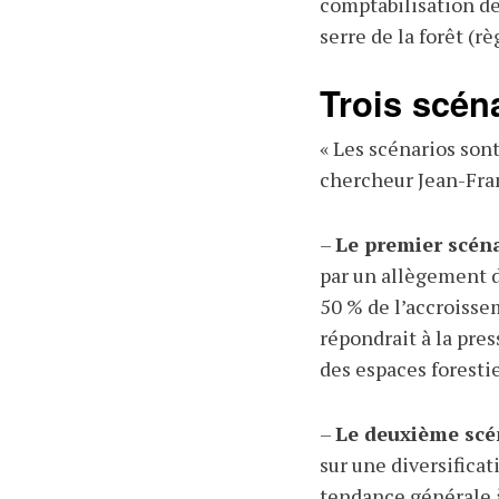
comptabilisation de
serre de la forêt (
Trois scéna
« Les scénarios son
chercheur Jean-Fra
–
Le premier scéna
par un allègement d
50 % de l’accroisse
répondrait à la pres
des espaces forestier
–
Le deuxième scén
sur une diversifica
tendance générale à 