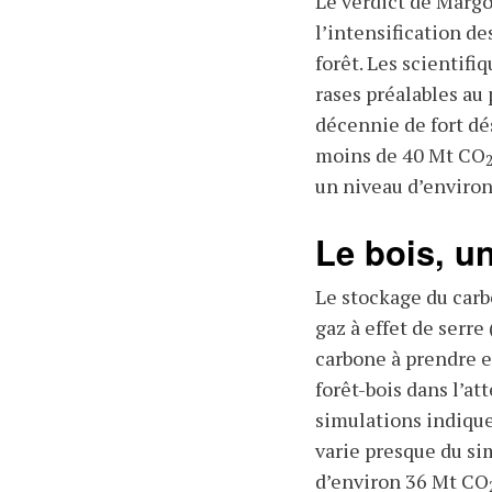
Le verdict de Margot
l’intensification de
forêt. Les scientif
rases préalables au
décennie de fort dé
moins de 40 Mt CO
un niveau d’enviro
Le bois, u
Le stockage du carb
gaz à effet de serre
carbone à prendre en
forêt-bois dans l’a
simulations indique
varie presque du si
d’environ 36 Mt CO