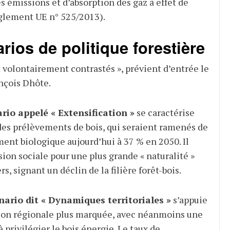
s émissions et d’absorption des gaz à effet de
règlement UE n° 525/2013).
rios de politique forestière
t volontairement contrastés », prévient d’entrée le
nçois Dhôte.
rio appelé « Extensification »
se caractérise
es prélèvements de bois, qui seraient ramenés de
ment biologique aujourd’hui à 37 % en 2050. Il
sion sociale pour une plus grande « naturalité »
s, signant un déclin de la filière forêt-bois.
ario dit « Dynamiques territoriales »
s’appuie
tion régionale plus marquée, avec néanmoins une
privilégier le bois énergie. Le taux de