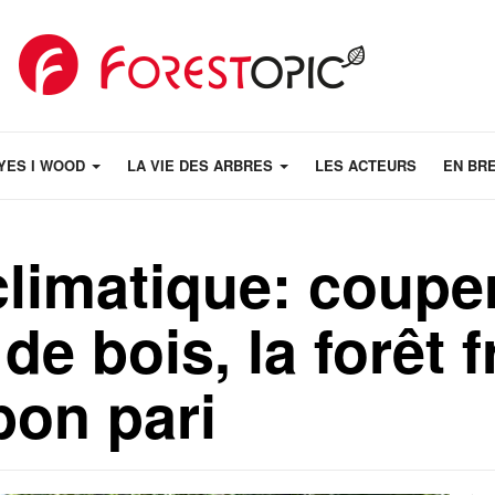
YES I WOOD
LA VIE DES ARBRES
LES ACTEURS
EN BR
imatique: couper
e bois, la forêt 
 bon pari