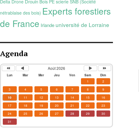
Drouin
Delta Drone
Bois PE
scierie SNB (Société
Experts forestiers
nétrablaise des bois)
de France
université de Lorraine
Irlande
Agenda
Août 2026
Lun
Mar
Mer
Jeu
Ven
Sam
Dim
1
2
3
4
5
6
7
8
9
10
11
12
13
14
15
16
17
18
19
20
21
22
23
24
25
26
27
28
29
30
31