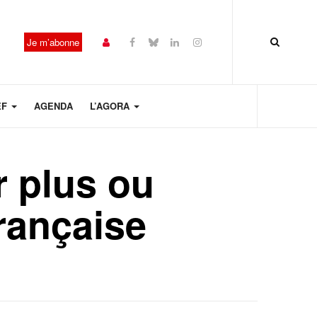
Je m’abonne
EF
AGENDA
L’AGORA
 plus ou
française
Année
Mois
Mois
Année