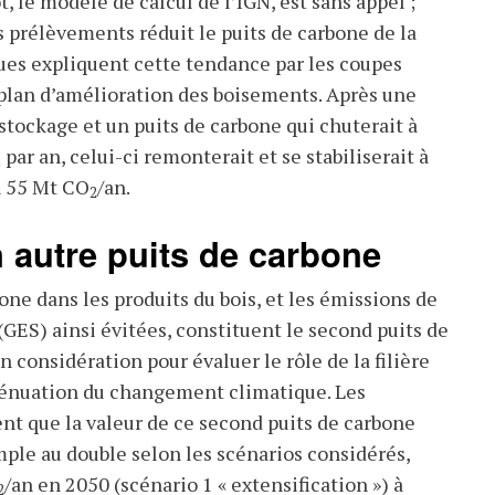
, le modèle de calcul de l’IGN, est sans appel ;
s prélèvements réduit le puits de carbone de la
iques expliquent cette tendance par les coupes
 plan d’amélioration des boisements. Après une
stockage et un puits de carbone qui chuterait à
par an, celui-ci remonterait et se stabiliserait à
2
n 55 Mt CO
/an.
2
n autre puits de carbone
one dans les produits du bois, et les émissions de
 (GES) ainsi évitées, constituent le second puits de
 considération pour évaluer le rôle de la filière
tténuation du changement climatique. Les
nt que la valeur de ce second puits de carbone
mple au double selon les scénarios considérés,
/an en 2050 (scénario 1 « extensification ») à
2