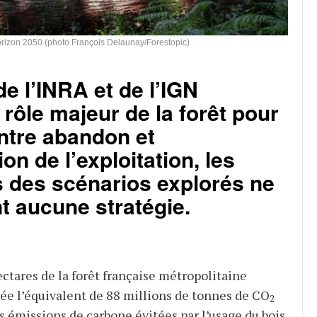
l’horizon 2050 (photo François Delaunay/Forestopic)
e l’INRA et de l’IGN
 rôle majeur de la forêt pour
Entre abandon et
ion de l’exploitation, les
s des scénarios explorés ne
nt aucune stratégie.
ectares de la forêt française métropolitaine
e l’équivalent de 88 millions de tonnes de CO
2
es émissions de carbone évitées par l’usage du bois,