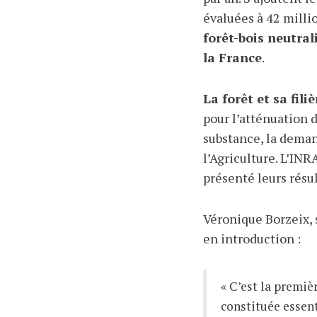
évaluées à 42 milli
forêt-bois neutra
la France
.
La forêt et sa fili
pour l’atténuation 
substance, la deman
l’Agriculture. L’INR
présenté leurs résult
Véronique Borzeix, s
en introduction :
« C’est la premièr
constituée essent