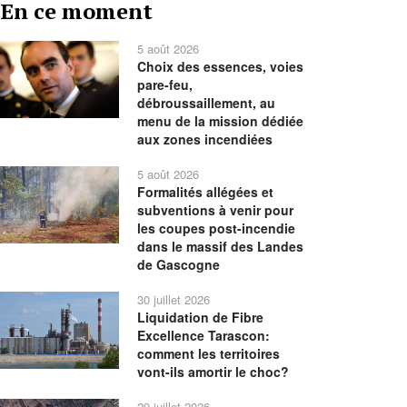
En ce moment
précédente
précédent
suivant
suivante
5 août 2026
Choix des essences, voies
pare-feu,
débroussaillement, au
menu de la mission dédiée
aux zones incendiées
5 août 2026
Formalités allégées et
subventions à venir pour
les coupes post-incendie
dans le massif des Landes
de Gascogne
30 juillet 2026
Liquidation de Fibre
Excellence Tarascon:
comment les territoires
vont-ils amortir le choc?
29 juillet 2026