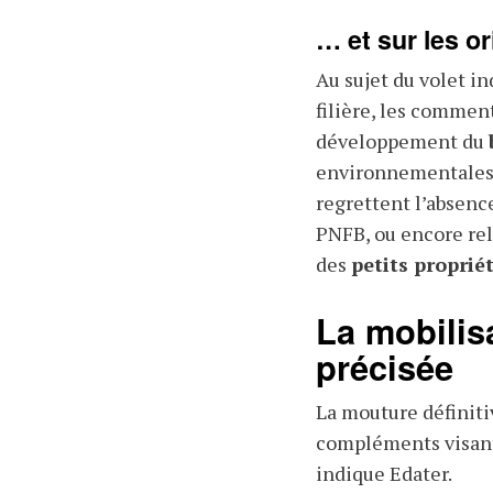
… et sur les or
Au sujet du volet in
filière, les comment
développement du
environnementales,
regrettent l’absenc
PNFB, ou encore re
des
petits propriét
La mobilis
précisée
La mouture définiti
compléments visant
indique Edater.