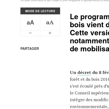
Le plan forêt-bois a fait l’objet d’une vingtaine d’ajustements (cré
MODE DE LECTURE
Le programm
aA
aA
bois vient 
Cette vers
Plus petits caractères
Plus grands caractères
notamment d
de mobilisa
PARTAGER
Un
décret
du 8 fév
forêt et du bois 201
s’est écoulé près d’
le Conseil supérieur
intègre des modifica
environnementale, p