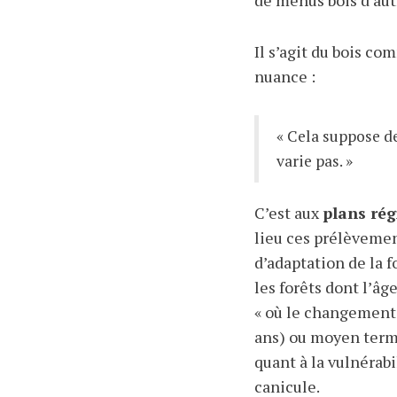
Il s’agit du bois c
nuance :
« Cela suppose d
varie pas. »
C’est aux
plans rég
lieu ces prélèvement
d’adaptation de la f
les forêts dont l’âg
« où le changement 
ans) ou moyen terme 
quant à la vulnérabi
canicule.