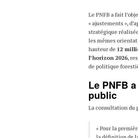
Le PNFB a fait l’obj
« ajustements », d’
stratégique réalisée
les mêmes orientati
hauteur de
12 mill
l’horizon 2026
, re
de politique foresti
Le PNFB a 
public
La consultation du 
« Pour la première
la définition de l