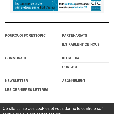
POURQUOI FORESTOPIC
PARTENARIATS
ILS PARLENT DE NOUS
COMMUNAUTÉ
KIT MÉDIA
CONTACT
NEWSLETTER
ABONNEMENT
LES DERNIÈRES LETTRES
Ce site utilise des cookies et vous donne le contrôle sur
© Forestopic
Mentions légales
. Reproduction interdite sans autorisation
écrite préalable.
Gestionnaire de cookies
.