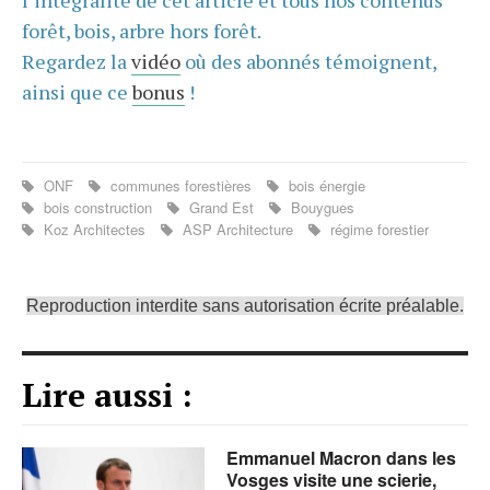
l’intégralité de cet article et tous nos contenus
forêt, bois, arbre hors forêt.
Regardez la
vidéo
où des abonnés témoignent,
ainsi que ce
bonus
!
ONF
communes forestières
bois énergie
bois construction
Grand Est
Bouygues
Koz Architectes
ASP Architecture
régime forestier
Reproduction interdite sans autorisation écrite préalable.
Lire aussi :
Emmanuel Macron dans les
Vosges visite une scierie,