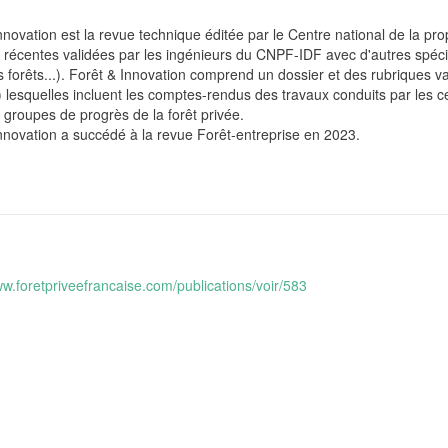
nnovation est la revue technique éditée par le Centre national de la pro
s récentes validées par les ingénieurs du CNPF-IDF avec d'autres spécia
 forêts...). Forêt & Innovation comprend un dossier et des rubriques vari
.) lesquelles incluent les comptes-rendus des travaux conduits par les
t groupes de progrès de la forêt privée.
nnovation a succédé à la revue Forêt-entreprise en 2023.
ww.foretpriveefrancaise.com/publications/voir/583