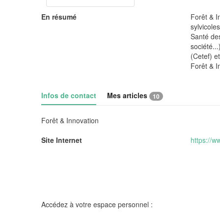
En résumé
Forêt & I
sylvicole
Santé des
société..
(Cetef) e
Forêt & I
Infos de contact
Mes articles
10
Forêt & Innovation
Site Internet
https://w
Accédez à votre espace personnel :