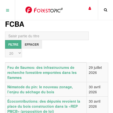
Panneau de gestion des cookies
FCBA
Saisir partie du titre
FILTRE
EFFACER
Affichage #
Titre
Date de publication
Feu de Saumos: des infrastructures de
29 juillet
recherche forestière emportées dans les
2026
flammes
Nématode du pin: le nouveau zonage,
30 avril
l’enjeu du séchage du bois
2026
Écocontributions: des députés revoient la
30 avril
place du bois construction dans la «REP
2026
PMCB» (proposition de loi)