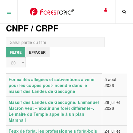
Panneau de gestion des cookies
CNPF / CRPF
Saisir partie du titre
FILTRE
EFFACER
Affichage #
Titre
Date de publication
Formalités allégées et subventions à venir
5 août
pour les coupes post-incendie dans le
2026
massif des Landes de Gascogne
Massif des Landes de Gascogne: Emmanuel
28 juillet
Macron veut «rebâtir une forêt différente».
2026
Le maire du Temple appelle à un plan
Marshall
Feux de forêt: les professionnels forêt-bois
24 juillet