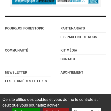
POURQUOI FORESTOPIC
PARTENARIATS
ILS PARLENT DE NOUS
COMMUNAUTÉ
KIT MÉDIA
CONTACT
NEWSLETTER
ABONNEMENT
LES DERNIÈRES LETTRES
Ce site utilise des cookies et vous donne le contrôle sur
© Forestopic
Mentions légales
. Reproduction interdite sans autorisation
ceux que vous souhaitez activer
écrite préalable.
Gestionnaire de cookies
.