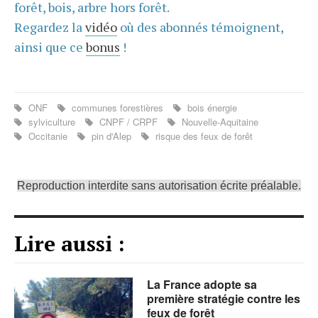
forêt, bois, arbre hors forêt.
Regardez la
vidéo
où des abonnés témoignent,
ainsi que ce
bonus
!
ONF
communes forestières
bois énergie
sylviculture
CNPF / CRPF
Nouvelle-Aquitaine
Occitanie
pin d'Alep
risque des feux de forêt
Reproduction interdite sans autorisation écrite préalable.
Lire aussi :
La France adopte sa
première stratégie contre les
feux de forêt