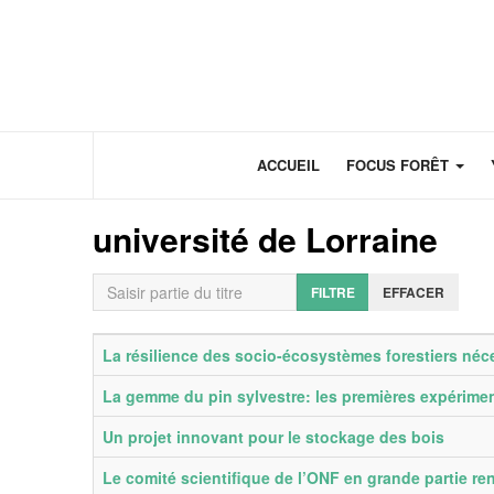
Panneau de gestion des cookies
ACCUEIL
FOCUS FORÊT
université de Lorraine
Saisir partie du titre
FILTRE
EFFACER
Titre
Date de publication
La résilience des socio-écosystèmes forestiers néc
La gemme du pin sylvestre: les premières expérim
Un projet innovant pour le stockage des bois
Le comité scientifique de l’ONF en grande partie re