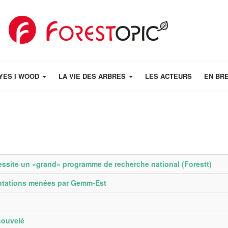
YES I WOOD
LA VIE DES ARBRES
LES ACTEURS
EN BR
essite un «grand» programme de recherche national (Forestt)
entations menées par Gemm-Est
nouvelé