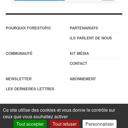
POURQUOI FORESTOPIC
PARTENARIATS
ILS PARLENT DE NOUS
COMMUNAUTÉ
KIT MÉDIA
CONTACT
NEWSLETTER
ABONNEMENT
LES DERNIÈRES LETTRES
Ce site utilise des cookies et vous donne le contrôle sur
© Forestopic
Mentions légales
. Reproduction interdite sans autorisation
ceux que vous souhaitez activer
écrite préalable.
Gestionnaire de cookies
.
Tout accepter
Tout refuser
Personnaliser