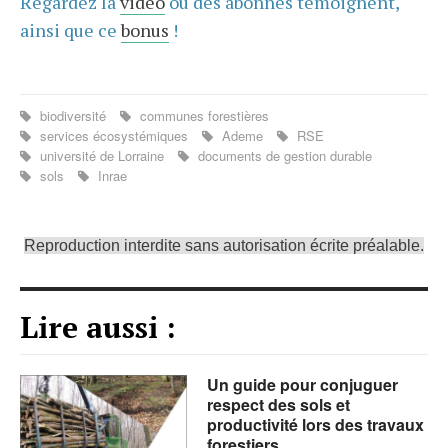
Regardez la
vidéo
où des abonnés témoignent,
ainsi que ce
bonus
!
biodiversité
communes forestières
services écosystémiques
Ademe
RSE
université de Lorraine
documents de gestion durable
sols
Inrae
Reproduction interdite sans autorisation écrite préalable.
Lire aussi :
Un guide pour conjuguer
respect des sols et
productivité lors des travaux
forestiers