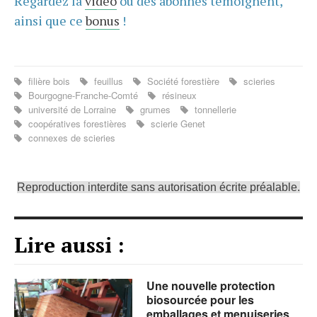
Regardez la
vidéo
où des abonnés témoignent,
ainsi que ce
bonus
!
filière bois
feuillus
Société forestière
scieries
Bourgogne-Franche-Comté
résineux
université de Lorraine
grumes
tonnellerie
coopératives forestières
scierie Genet
connexes de scieries
Reproduction interdite sans autorisation écrite préalable.
Lire aussi :
Une nouvelle protection
biosourcée pour les
emballages et menuiseries