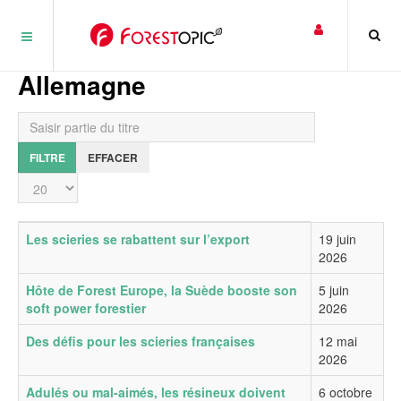
Panneau de gestion des cookies
Allemagne
Saisir partie du titre
FILTRE
EFFACER
Affichage #
Titre
Date de publication
Les scieries se rabattent sur l’export
19 juin
2026
Hôte de Forest Europe, la Suède booste son
5 juin
soft power forestier
2026
Des défis pour les scieries françaises
12 mai
2026
Adulés ou mal-aimés, les résineux doivent
6 octobre