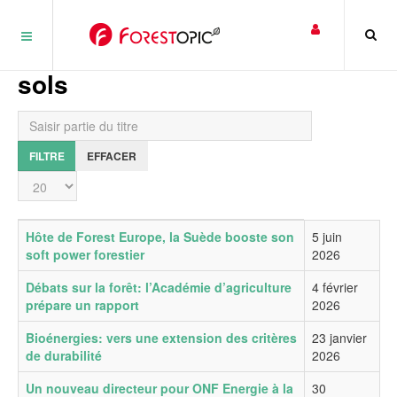
Panneau de gestion des cookies
sols
Saisir partie du titre
FILTRE
EFFACER
Affichage #
Titre
Date de publication
Hôte de Forest Europe, la Suède booste son
5 juin
soft power forestier
2026
Débats sur la forêt: l’Académie d’agriculture
4 février
prépare un rapport
2026
Bioénergies: vers une extension des critères
23 janvier
de durabilité
2026
Un nouveau directeur pour ONF Energie à la
30