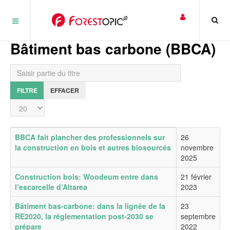
Panneau de gestion des cookies
Bâtiment bas carbone (BBCA)
Saisir partie du titre
FILTRE
EFFACER
Affichage #
Titre
Date de publication
BBCA fait plancher des professionnels sur
26
la construction en bois et autres biosourcés
novembre
2025
Construction bois: Woodeum entre dans
21 février
l’escarcelle d’Altarea
2023
Bâtiment bas-carbone: dans la lignée de la
23
RE2020, la réglementation post-2030 se
septembre
prépare
2022