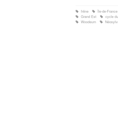
frêne
Île-de-Franc
Grand Est
cycle d
Woodeum
Néosyl