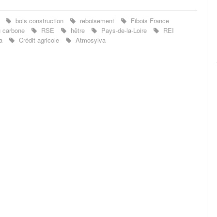
e
bois construction
reboisement
Fibois France
u carbone
RSE
hêtre
Pays-de-la-Loire
REI
va
Crédit agricole
Atmosylva