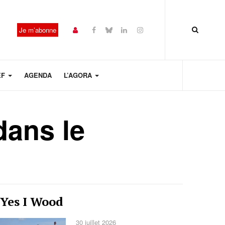
Je m’abonne
EF
AGENDA
L’AGORA
dans le
Année
Mois
Mois
Année
Yes I Wood
précédente
précédent
suivant
suivante
30 juillet 2026