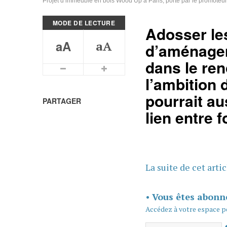
Projet d’immeuble en bois Wood Up à Paris, porté par le promoteur REI
MODE DE LECTURE
Adosser les
aA
aA
d’aménagem
dans le ren
Plus petits caractères
Plus grands caractères
l’ambition
pourrait au
PARTAGER
lien entre f
La suite de cet arti
•
Vous êtes abonn
Accédez à votre espace p