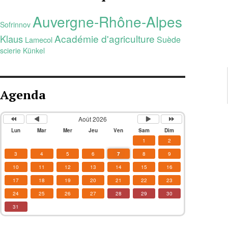
Auvergne-Rhône-Alpes
Sofrinnov
Académie d'agriculture
Klaus
Suède
Lamecol
scierie Künkel
Agenda
Août 2026
Lun
Mar
Mer
Jeu
Ven
Sam
Dim
1
2
3
4
5
6
7
8
9
10
11
12
13
14
15
16
17
18
19
20
21
22
23
24
25
26
27
28
29
30
31