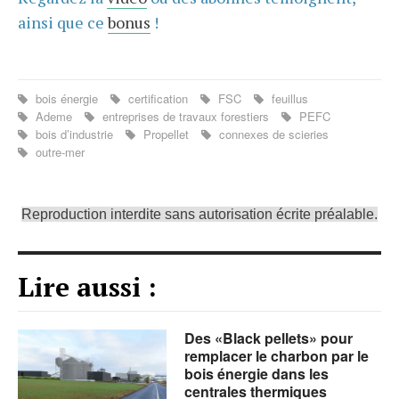
ainsi que ce
bonus
!
bois énergie
certification
FSC
feuillus
Ademe
entreprises de travaux forestiers
PEFC
bois d’industrie
Propellet
connexes de scieries
outre-mer
Reproduction interdite sans autorisation écrite préalable.
Lire aussi :
Des «Black pellets» pour
remplacer le charbon par le
bois énergie dans les
centrales thermiques