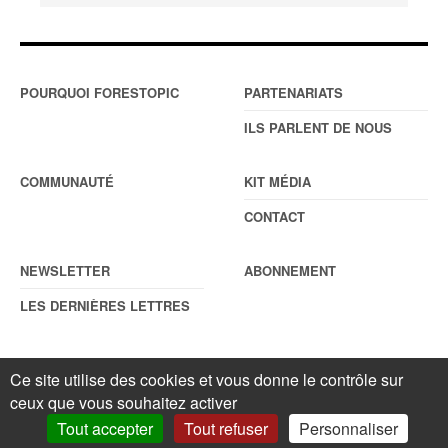
POURQUOI FORESTOPIC
PARTENARIATS
ILS PARLENT DE NOUS
COMMUNAUTÉ
KIT MÉDIA
CONTACT
NEWSLETTER
ABONNEMENT
LES DERNIÈRES LETTRES
Ce site utilise des cookies et vous donne le contrôle sur
© Forestopic
Mentions légales
. Reproduction interdite sans autorisation
ceux que vous souhaitez activer
écrite préalable.
Gestionnaire de cookies
.
Tout accepter
Tout refuser
Personnaliser