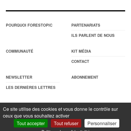
POURQUOI FORESTOPIC
PARTENARIATS
ILS PARLENT DE NOUS
COMMUNAUTÉ
KIT MÉDIA
CONTACT
NEWSLETTER
ABONNEMENT
LES DERNIÈRES LETTRES
Ce site utilise des cookies et vous donne le contrôle sur
© Forestopic
Mentions légales
. Reproduction interdite sans autorisation
écrite préalable.
Gestionnaire de cookies
.
ceux que vous souhaitez activer
Tout accepter
Tout refuser
Personnaliser