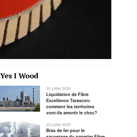
Année
Mois
Mois
Année
Yes I Wood
précédente
précédent
suivant
suivante
30 juillet 2026
Liquidation de Fibre
Excellence Tarascon:
comment les territoires
vont-ils amortir le choc?
23 juillet 2026
Bras de fer pour le
sauvetage du papetier Fibre