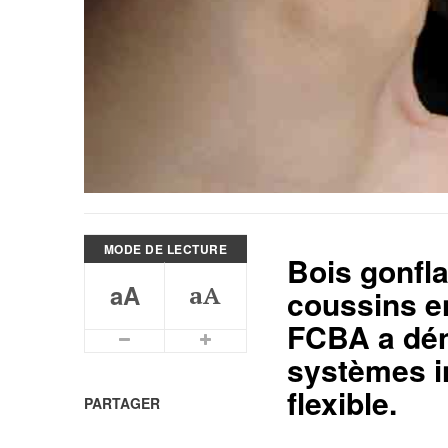
MODE DE LECTURE
Bois gonfla
aA
aA
coussins e
FCBA a dén
Plus petits caractères
Plus grands caractères
systèmes i
flexible.
PARTAGER