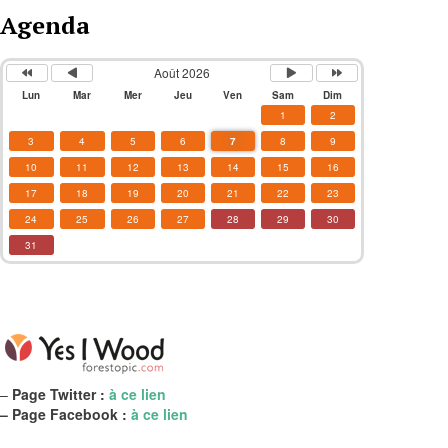
Agenda
Août 2026
Lun
Mar
Mer
Jeu
Ven
Sam
Dim
1
2
3
4
5
6
7
8
9
10
11
12
13
14
15
16
17
18
19
20
21
22
23
24
25
26
27
28
29
30
31
–
Page Twitter :
à ce lien
– Page Facebook :
à ce lien