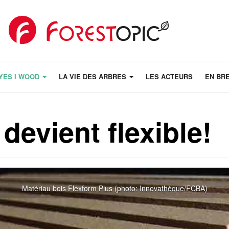
YES I WOOD
LA VIE DES ARBRES
LES ACTEURS
EN BR
devient flexible!
Matériau bois Flexform Plus (photo: Innovathèque/FCBA)