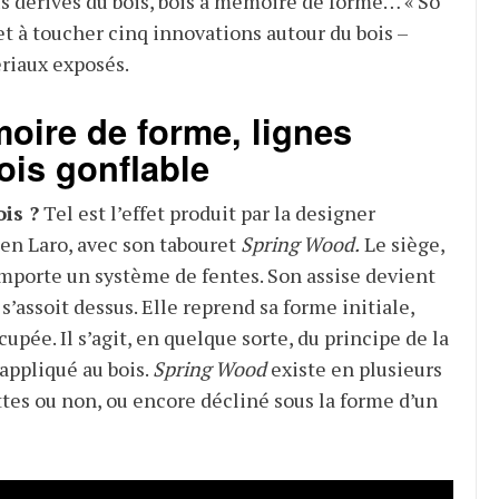
us dérivés du bois, bois à mémoire de forme… « So
et à toucher cinq innovations autour du bois –
riaux exposés.
oire de forme, lignes
ois gonflable
is ?
Tel est l’effet produit par la designer
en Laro, avec son tabouret
Spring Wood.
Le siège,
omporte un système de fentes. Son assise devient
 s’assoit dessus. Elle reprend sa forme initiale,
cupée. Il s’agit, en quelque sorte, du principe de la
appliqué au bois.
Spring Wood
existe en plusieurs
ttes ou non, ou encore décliné sous la forme d’un