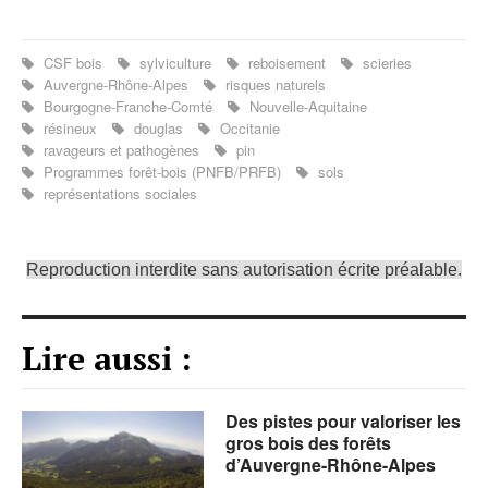
CSF bois
sylviculture
reboisement
scieries
Auvergne-Rhône-Alpes
risques naturels
Bourgogne-Franche-Comté
Nouvelle-Aquitaine
résineux
douglas
Occitanie
ravageurs et pathogènes
pin
Programmes forêt-bois (PNFB/PRFB)
sols
représentations sociales
Reproduction interdite sans autorisation écrite préalable.
Lire aussi :
Des pistes pour valoriser les
gros bois des forêts
d’Auvergne-Rhône-Alpes