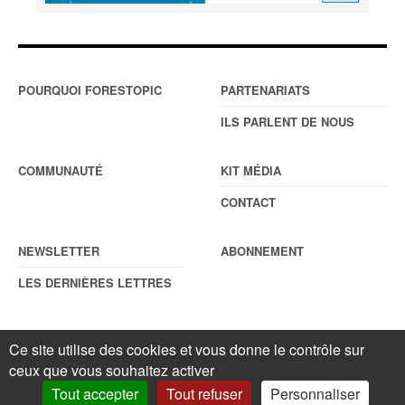
POURQUOI FORESTOPIC
PARTENARIATS
ILS PARLENT DE NOUS
COMMUNAUTÉ
KIT MÉDIA
CONTACT
NEWSLETTER
ABONNEMENT
LES DERNIÈRES LETTRES
Ce site utilise des cookies et vous donne le contrôle sur
© Forestopic
Mentions légales
. Reproduction interdite sans autorisation
ceux que vous souhaitez activer
écrite préalable.
Gestionnaire de cookies
.
Tout accepter
Tout refuser
Personnaliser