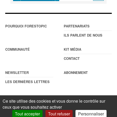
POURQUOI FORESTOPIC
PARTENARIATS
ILS PARLENT DE NOUS
COMMUNAUTÉ
KIT MÉDIA
CONTACT
NEWSLETTER
ABONNEMENT
LES DERNIÈRES LETTRES
Ce site utilise des cookies et vous donne le contrôle sur
© Forestopic
Mentions légales
. Reproduction interdite sans autorisation
ceux que vous souhaitez activer
écrite préalable.
Gestionnaire de cookies
.
Tout accepter
Tout refuser
Personnaliser