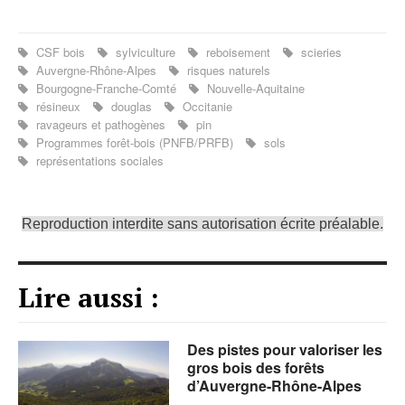
CSF bois
sylviculture
reboisement
scieries
Auvergne-Rhône-Alpes
risques naturels
Bourgogne-Franche-Comté
Nouvelle-Aquitaine
résineux
douglas
Occitanie
ravageurs et pathogènes
pin
Programmes forêt-bois (PNFB/PRFB)
sols
représentations sociales
Reproduction interdite sans autorisation écrite préalable.
Lire aussi :
Des pistes pour valoriser les
gros bois des forêts
d’Auvergne-Rhône-Alpes