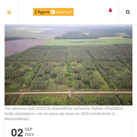
Panneau de gestion des cookies
Vue aérienne (juin 2024) du dispositif de recherche Orphee «Plantation
forêts mélangées», mis en place par Inrae en 2008 (crédit photo: A.
Marquot/Inrae)
02
SEP
2024