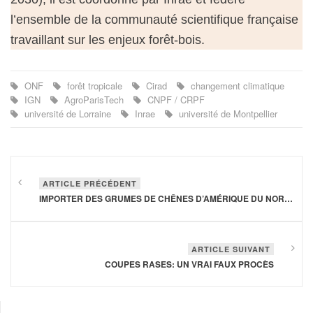
l’ensemble de la communauté scientifique française
travaillant sur les enjeux forêt-bois.
ONF
forêt tropicale
Cirad
changement climatique
IGN
AgroParisTech
CNPF / CRPF
université de Lorraine
Inrae
université de Montpellier
ARTICLE PRÉCÉDENT
IMPORTER DES GRUMES DE CHÊNES D’AMÉRIQUE DU NORD PRÉSENTE UN FORT RISQUE SANITAIRE POUR LA CHÊNAIE EUROPÉENNE
ARTICLE SUIVANT
COUPES RASES: UN VRAI FAUX PROCÈS
Année
Mois
Mois
Année
précédente
précédent
suivant
suivante