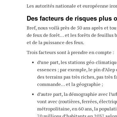
Les autorités nationale et européenne iron
Des facteurs de risques plus 
Bref, nous voilà près de 50 ans après et t
de feux de forêt… et les forêts de feuillus
et de la puissance des feux.
Trois facteurs sont à prendre en compte
:
d’une part, les stations géo-climatiq
essences
; par exemple, le pin d’Alep
des terrains pas très riches, pas très f
commande… et la géographie
;
d’autre part, la démographie avec l’u
vont avec (routières, ferrées, électriq
métropolitaine, en 60
ans, la populat
70
millions d’habitants en 2037
selon