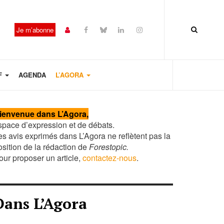
Je m’abonne
F
AGENDA
L’AGORA
Année
Mois
Mois
Année
précédente
précédent
suivant
suivante
ienvenue dans L’Agora,
space d’expression et de débats.
es avis exprimés dans L’Agora ne reflètent pas la
osition de la rédaction de
Forestopic.
our proposer un article,
contactez-nous
.
Dans L’Agora