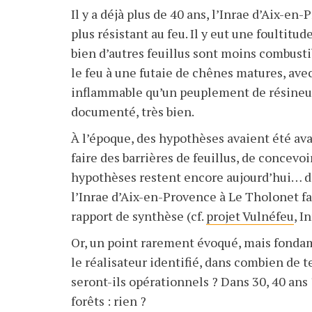
Il y a déjà plus de 40 ans, l’Inrae d’Aix-en-
plus résistant au feu. Il y eut une foultitud
bien d’autres feuillus sont moins combustib
le feu à une futaie de chênes matures, ave
inflammable qu’un peuplement de résineux ;
documenté, très bien.
À l’époque, des hypothèses avaient été avan
faire des barrières de feuillus, de concevoi
hypothèses restent encore aujourd’hui… d
l’Inrae d’Aix-en-Provence à Le Tholonet fa
rapport de synthèse (cf.
projet Vulnéfeu
, I
Or, un point rarement évoqué, mais fondame
le réalisateur identifié, dans combien de t
seront-ils opérationnels ? Dans 30, 40 ans
forêts : rien ?