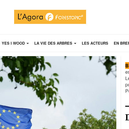
YES I WOOD
LA VIE DES ARBRES
LES ACTEURS
EN BRE
B
e
L
p
P