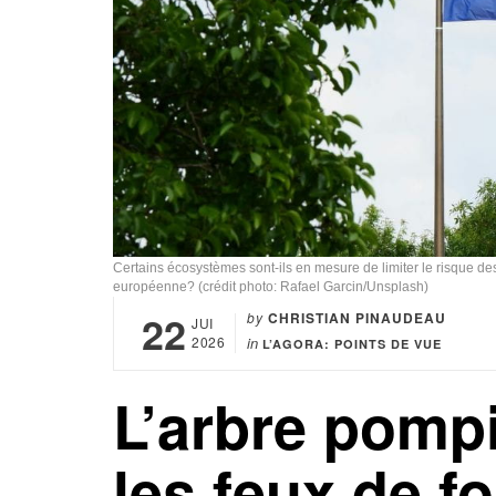
Certains écosystèmes sont-ils en mesure de limiter le risque de
européenne? (crédit photo: Rafael Garcin/Unsplash)
22
by
CHRISTIAN PINAUDEAU
JUI
2026
in
L’AGORA: POINTS DE VUE
L’arbre pomp
les feux de f