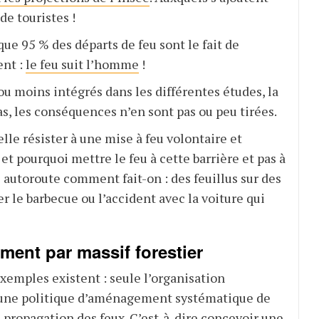
de touristes !
que 95 % des départs de feu sont le fait de
nt :
le feu suit l’homme
!
 ou moins intégrés dans les différentes études, la
as, les conséquences n’en sont pas ou peu tirées.
lle résister à une mise à feu volontaire et
et pourquoi mettre le feu à cette barrière et pas à
e autoroute comment fait-on : des feuillus sur des
er le barbecue ou l’accident avec la voiture qui
ent par massif forestier
exemples existent : seule l’organisation
 d’une politique d’aménagement systématique de
la propagation des feux. C’est-à-dire concevoir une