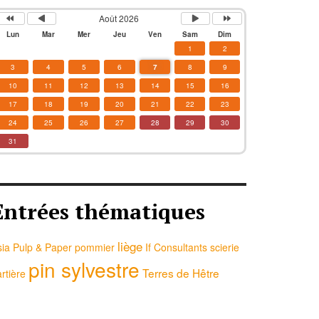
Août 2026
Lun
Mar
Mer
Jeu
Ven
Sam
Dim
1
2
3
4
5
6
7
8
9
10
11
12
13
14
15
16
17
18
19
20
21
22
23
24
25
26
27
28
29
30
31
Entrées thématiques
liège
sia Pulp & Paper
pommier
If Consultants
scierie
pin sylvestre
Terres de Hêtre
rtière