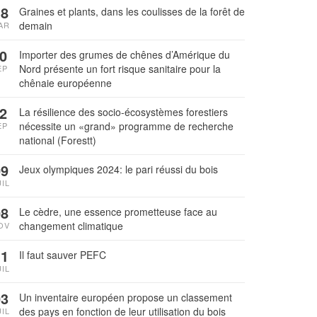
18
Graines et plants, dans les coulisses de la forêt de
demain
AR
0
Importer des grumes de chênes d’Amérique du
Nord présente un fort risque sanitaire pour la
EP
chênaie européenne
2
La résilience des socio-écosystèmes forestiers
nécessite un «grand» programme de recherche
EP
national (Forestt)
09
Jeux olympiques 2024: le pari réussi du bois
UIL
08
Le cèdre, une essence prometteuse face au
changement climatique
OV
11
Il faut sauver PEFC
UIL
03
Un inventaire européen propose un classement
des pays en fonction de leur utilisation du bois
UIL