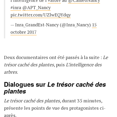
l'intelligence de l'
#arbre
au
@CameoNancy
#inra
@APT_Nancy
pic.twitter.com/UZlwEQYdqy
— Inra_GrandEst-Nancy (@Inra_Nancy)
15
octobre 2017
Deux documentaires ont été passés à la suite :
Le
trésor caché des plantes
, puis
L’intelligence des
arbres
.
Dialogues sur
Le trésor caché des
plantes
Le trésor caché des plantes
, durant 35 minutes,
présente les points de vue des protagonistes ci-
après.