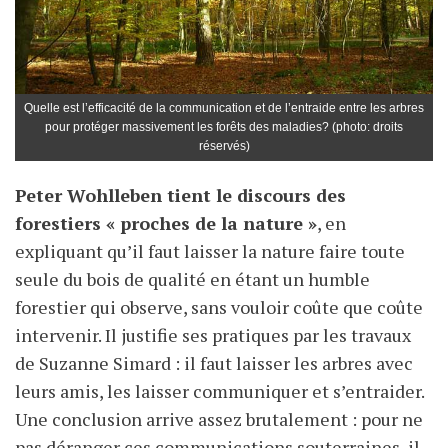
Quelle est l’efficacité de la communication et de l’entraide entre les arbres
pour protéger massivement les forêts des maladies? (photo: droits
réservés)
Peter Wohlleben tient le discours des
forestiers « proches de la nature »
, en
expliquant qu’il faut laisser la nature faire toute
seule du bois de qualité en étant un humble
forestier qui observe, sans vouloir coûte que coûte
intervenir. Il justifie ses pratiques par les travaux
de Suzanne Simard : il faut laisser les arbres avec
leurs amis, les laisser communiquer et s’entraider.
Une conclusion arrive assez brutalement : pour ne
pas déranger ces communications souterraines, il