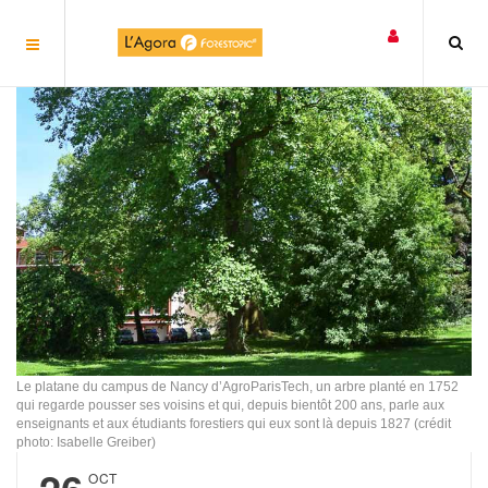
Panneau de gestion des cookies
Le platane du campus de Nancy d’AgroParisTech, un arbre planté en 1752
qui regarde pousser ses voisins et qui, depuis bientôt 200 ans, parle aux
enseignants et aux étudiants forestiers qui eux sont là depuis 1827 (crédit
photo: Isabelle Greiber)
OCT