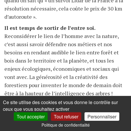
quand on sait qu’« un survol Lidar de la France à la
résolution nécessaire, cela coûte le prix de 30 km
d’autoroute ».
Il est temps de sortir de l’entre soi.
Reconsidérer le lien de l’homme avec la nature,
c’est aussi savoir défendre nos métiers et nos
besoins en rendant audible le lien entre forêt et
bois dans le territoire et la planète, et tous les
enjeux écologiques, économiques et sociaux qui
vont avec. La générosité et la créativité des
forestiers pour inventer le monde de demain doit
être à la hauteur de l’intelligence des arbres !
Ce site utilise des cookies et vous donne le contrôle sur
Bref, l’expérience d’une salle de cinéma pleine un
ceux que vous souhaitez activer
dimanche matin est stimulante. Oui, la société
Tout accepter
Tout refuser
Personnaliser
nous embarque dans quelque chose de nouveau
Politique de confidentialité
autour de l’arbre.