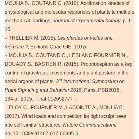
MOULIA B., COUTAND C. (2010). Acclimation kinetics of
physiological and molecular responses of plants to multiple
mechanical loadings,
Journal of experimental botany
, p. 1-
10.
– THELLIER M. (2015).
Les plantes ont-elles une
mémoire ?
, Éditions Quae GIE. 110 p.
– MOULIA B., COUTAND C., LEBLANC-FOURNIER N.,
DOUADY S., BASTIEN R. (2015). Proprioception as a key
control of gravitropic movements and plant posture in the
rd
aerial organs of plants.
3
International Symposium on
Plant Signaling and Behavior 2015
, Paris. PSB2015,
134 p., 2015, 〈hal-01269277〉.
– ELOY C., FOURNIER M., LACOINTE A., MOULIA B.
(2017). Wind loads and competition for light sculpt trees
into self-similar structures.
Nature Communications
,
doi:10.1038/s41467-017-00995-6.