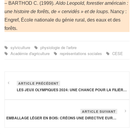
– BARTHOD C. (1999).
Aldo Leopold, forestier américain :
une histoire de forêts, de « cervidés » et de loups
. Nancy :
Engref, École nationale du génie rural, des eaux et des
forêts.
sylviculture
physiologie de l'arbre
Académie d'agriculture
représentations sociales
CESE
ARTICLE PRÉCÉDENT
LES JEUX OLYMPIQUES 2024: UNE CHANCE POUR LA FILIÈRE BOIS
ARTICLE SUIVANT
EMBALLAGE LÉGER EN BOIS: CRÉONS UNE DIRECTIVE EUROPÉENNE «MATÉRIAUX RENOUVELABLES»
Année
Mois
Mois
Année