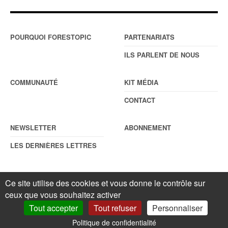
POURQUOI FORESTOPIC
PARTENARIATS
ILS PARLENT DE NOUS
COMMUNAUTÉ
KIT MÉDIA
CONTACT
NEWSLETTER
ABONNEMENT
LES DERNIÈRES LETTRES
Ce site utilise des cookies et vous donne le contrôle sur
© Forestopic
Mentions légales
. Reproduction interdite sans autorisation
ceux que vous souhaitez activer
écrite préalable.
Gestionnaire de cookies
.
Tout accepter
Tout refuser
Personnaliser
Politique de confidentialité