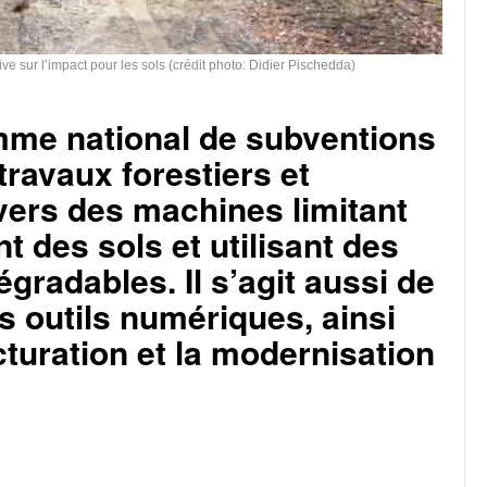
e sur l’impact pour les sols (crédit photo: Didier Pischedda)
me national de subventions
 travaux forestiers et
vers des machines limitant
t des sols et utilisant des
égradables. Il s’agit aussi de
es outils numériques, ainsi
cturation et la modernisation