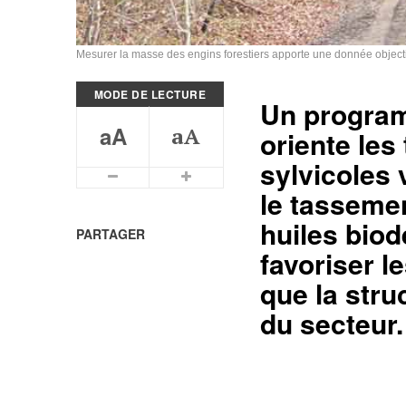
Mesurer la masse des engins forestiers apporte une donnée objectiv
MODE DE LECTURE
Un program
aA
aA
oriente les
sylvicoles 
Plus petits caractères
Plus grands caractères
le tassemen
huiles biod
PARTAGER
favoriser l
que la stru
du secteur.