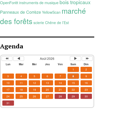
bois tropicaux
OpenForêt
instruments de musique
marché
Panneaux de Corrèze
YellowScan
des forêts
scierie Chêne de l’Est
Agenda
Août 2026
Lun
Mar
Mer
Jeu
Ven
Sam
Dim
1
2
3
4
5
6
7
8
9
10
11
12
13
14
15
16
17
18
19
20
21
22
23
24
25
26
27
28
29
30
31