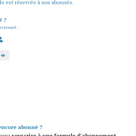
cle est réservée à nos abonnés.
é ?
ersonnel :
AFFICHER LE MOT DE PASSE
encore abonné ?
 pour
souscrire à une formule d’abonnement