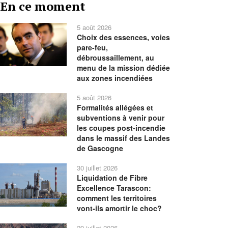
En ce moment
précédente
précédent
suivant
suivante
5 août 2026
Choix des essences, voies
pare-feu,
débroussaillement, au
menu de la mission dédiée
aux zones incendiées
5 août 2026
Formalités allégées et
subventions à venir pour
les coupes post-incendie
dans le massif des Landes
de Gascogne
30 juillet 2026
Liquidation de Fibre
Excellence Tarascon:
comment les territoires
vont-ils amortir le choc?
29 juillet 2026