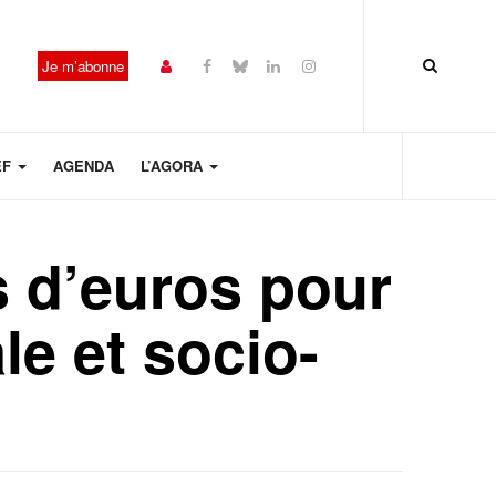
Je m’abonne
EF
AGENDA
L’AGORA
s d’euros pour
e et socio-
Année
Mois
Mois
Année