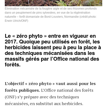
Élimination mécanisée de la fougère aigle et de ses rhizomes profonds
dans un peuplement de pins sylvestres, en vue de la régénération
naturelle – forêt domaniale de Bord-Louviers, Normandie (crédit photo:
Erwin Ulrich/ONF)
Le « zéro phyto » entre en vigueur en
2017. Quoique peu utilisés en forêt, les
herbicides laissent peu à peu la place à
des techniques mécanisées dans les
massifs gérés par l’Office national des
forêts.
L’objectif « zéro phyto » vaut aussi pour les
forêts publiques.
L’Office national des forêts
(ONF) s’y prépare avec des techniques
mécanisées, en substitut aux herbicides.