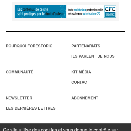
POURQUOI FORESTOPIC
PARTENARIATS
ILS PARLENT DE NOUS
COMMUNAUTÉ
KIT MÉDIA
CONTACT
NEWSLETTER
ABONNEMENT
LES DERNIÈRES LETTRES
Ce site utilise des cookies et vous donne le contrôle sur
© Forestopic
Mentions légales
. Reproduction interdite sans autorisation