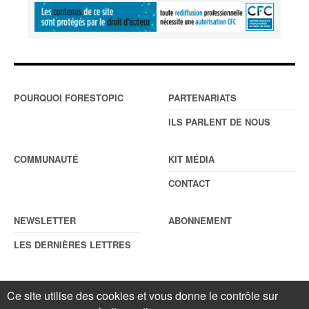
POURQUOI FORESTOPIC
PARTENARIATS
ILS PARLENT DE NOUS
COMMUNAUTÉ
KIT MÉDIA
CONTACT
NEWSLETTER
ABONNEMENT
LES DERNIÈRES LETTRES
Ce site utilise des cookies et vous donne le contrôle sur
© Forestopic
Mentions légales
. Reproduction interdite sans autorisation