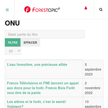
Panneau de gestion des cookies
ONU
Saisir partie du titre
FILTRE
EFFACER
Affichage #
Titre
Date de publication
L’eau forestière, une précieuse alliée
5
septembre
2023
France Télévisions et FNE lancent un appel
2
aux dons pour la forêt. France Bois Forêt
novembre
veut être de la partie
2022
Les arbres et la forêt, c’est la santé!
10
Vraiment?
septembre